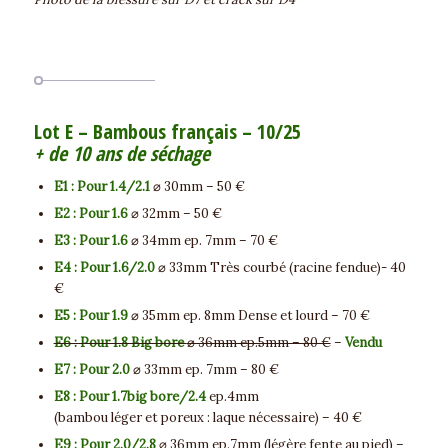
Lot E – Bambous français – 10/25
+ de 10 ans de séchage
E1 : Pour 1.4/2.1
⌀ 30mm – 50 €
E2 : Pour 1.6
⌀ 32mm – 50 €
E3 : Pour 1.6
⌀ 34mm ep. 7mm – 70 €
E4 : Pour 1.6/2.0
⌀ 33mm Très courbé (racine fendue)- 40
€
E5 : Pour 1.9
⌀ 35mm ep. 8mm Dense et lourd – 70 €
E6 : Pour 1.8 Big bore
⌀ 36mm ep.5mm – 80 €
–
Vendu
E7 : Pour 2.0
⌀ 33mm ep. 7mm – 80 €
E8 : Pour 1.7big bore/2.4
ep.4mm
(bambou léger et poreux : laque nécessaire) – 40 €
E9 : Pour 2.0/2.8
⌀ 36mm ep.7mm (légère fente au pied) –