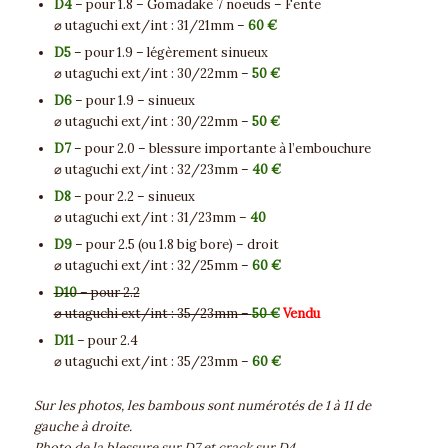
D4
– pour 1.8 – Gomadake 7 noeuds – Fente
⌀ utaguchi ext/int : 31/21mm –
60 €
D5
– pour 1.9 – légèrement sinueux
⌀ utaguchi ext/int : 30/22mm –
50 €
D6
– pour 1.9 – sinueux
⌀ utaguchi ext/int : 30/22mm –
50 €
D7
– pour 2.0 – blessure importante à l’embouchure
⌀ utaguchi ext/int : 32/23mm –
40 €
D8
– pour 2.2 – sinueux
⌀ utaguchi ext/int : 31/23mm –
40
D9
– pour 2.5 (ou 1.8 big bore) – droit
⌀ utaguchi ext/int : 32/25mm –
60 €
D10
– pour 2.2
⌀ utaguchi ext/int : 35/23mm –
50 €
Vendu
D11
– pour 2.4
⌀ utaguchi ext/int : 35/23mm –
60 €
Sur les photos, les bambous sont numérotés de 1 à 11 de
gauche à droite.
Photo de la blessure sur D7 et crack sur D4