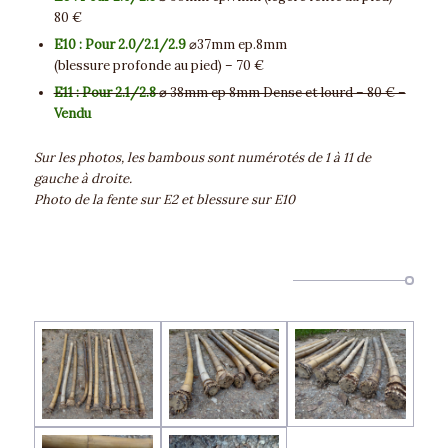
80 €
E10 : Pour 2.0/2.1/2.9
⌀37mm ep.8mm
(blessure profonde au pied) – 70 €
E11 : Pour 2.1/2.8
⌀ 38mm ep 8mm Dense et lourd – 80 € –
Vendu
Sur les photos, les bambous sont numérotés de 1 à 11 de
gauche à droite.
Photo de la fente sur E2 et blessure sur E10