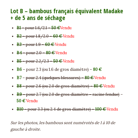
Lot B – bambous français équivalent Madake
+ de 5 ans de séchage
B1
– pour 1.6/2.1 –
50 €
Vendu
B2
– pour 1.8/2.0 –
60 €
Vendu
B3
– pour 1.9 –
60 €
Vendu
B4
– pour 2.0 –
80 €
Vendu
B5
– pour 2.2/2.3 –
50 €
Vendu
B6
– pour 2.3 (ou 1.6 de gros diamètre) –
80 €
B7
–
pour 2.4 (quelques blessures) –
80 €
Vendu
B8
– pour 2.6 (ou 2.0 de gros diamètre) –
80 €
Vendu
B9
– pour 2.7 (ou 2.0 de gros diamètre – racine fendue)
–
50 €
Vendu
B10
– pour 3.3 (ou 2.4 de gros diamètre) –
100 €
Vendu
Sur les photos, les bambous sont numérotés de 1 à 10 de
gauche à droite.