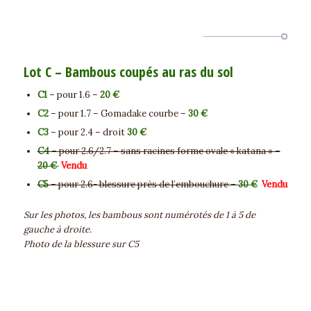
Lot C – Bambous coupés au ras du sol
C1
– pour 1.6 –
20 €
C2
– pour 1.7 – Gomadake courbe –
30 €
C3
– pour 2.4 – droit
30 €
C4
– pour 2.6/2.7 – sans racines forme ovale « katana » –
20 €
Vendu
C5
– pour 2.6- blessure près de l’embouchure –
30 €
Vendu
Sur les photos, les bambous sont numérotés de 1 à 5 de
gauche à droite.
Photo de la blessure sur C5