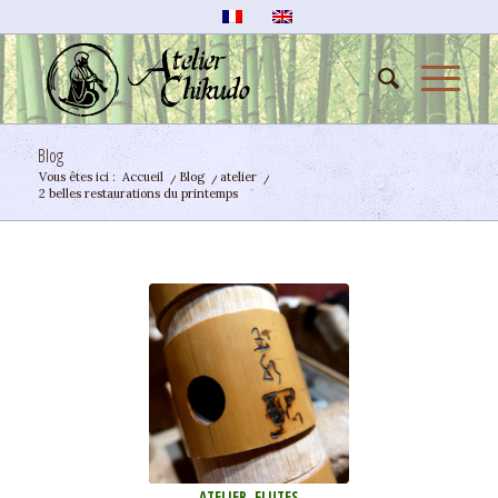
Blog
Vous êtes ici :
Accueil
/
Blog
/
atelier
/
2 belles restaurations du printemps
ATELIER
,
FLUTES