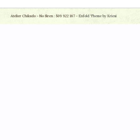
Atelier Chikudo - No Siren : 509 922 167 -
Enfold Theme by Kriesi