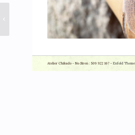
Ji nashi 1.7 en Ré
restauré – signé
Shugetsu
Atelier Chikudo - No Siren : 509 922 167 -
Enfold Theme 