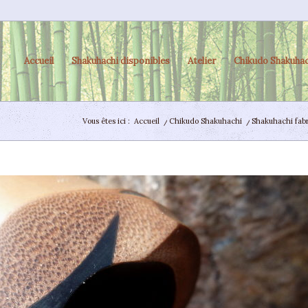
Accueil
Shakuhachi disponibles
Atelier
Chikudo Shakuhac
Vous êtes ici :
Accueil
/
Chikudo Shakuhachi
/
Shakuhachi fabr