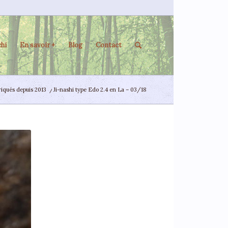
hi
En savoir +
Blog
Contact
iqués depuis 2013
/
Ji-nashi type Edo 2.4 en La – 03/18