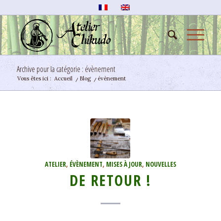
Archive pour la catégorie : évènement
Vous êtes ici :
Accueil
/
Blog
/
évènement
ATELIER
,
ÉVÈNEMENT
,
MISES À JOUR
,
NOUVELLES
DE RETOUR !