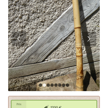
Suivant
1
2
3
4
5
6
7
8
Prix
1200 €