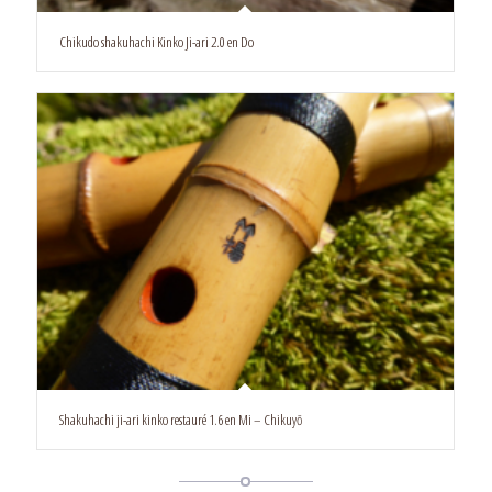
Chikudo shakuhachi Kinko Ji-ari 2.0 en Do
Shakuhachi ji-ari kinko restauré 1.6 en Mi – Chikuyō